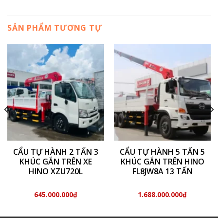
SẢN PHẨM TƯƠNG TỰ
CẨU TỰ HÀNH 2 TẤN 3
CẨU TỰ HÀNH 5 TẤN 5
KHÚC GẮN TRÊN XE
KHÚC GẮN TRÊN HINO
HINO XZU720L
FL8JW8A 13 TẤN
645.000.000
₫
1.688.000.000
₫