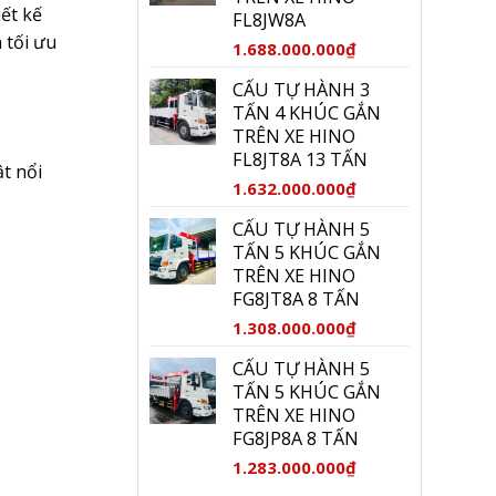
1.590.000.000₫.
ết kế
FL8JW8A
 tối ưu
1.688.000.000
₫
CẨU TỰ HÀNH 3
TẤN 4 KHÚC GẮN
TRÊN XE HINO
FL8JT8A 13 TẤN
t nổi
1.632.000.000
₫
CẨU TỰ HÀNH 5
TẤN 5 KHÚC GẮN
TRÊN XE HINO
FG8JT8A 8 TẤN
1.308.000.000
₫
CẨU TỰ HÀNH 5
TẤN 5 KHÚC GẮN
TRÊN XE HINO
FG8JP8A 8 TẤN
1.283.000.000
₫