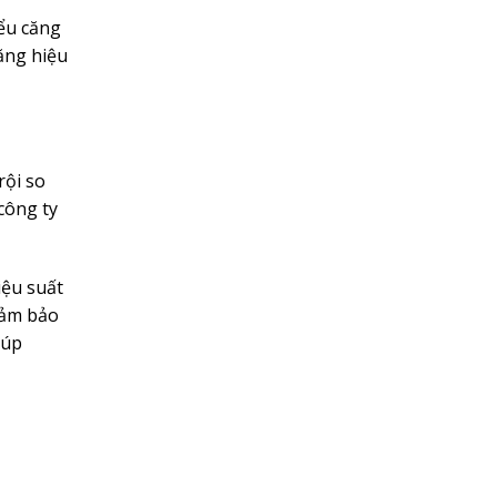
iểu căng
ăng hiệu
rội so
công ty
iệu suất
đảm bảo
iúp