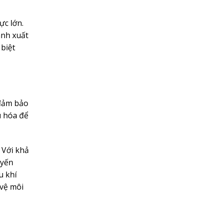
ực lớn.
ành xuất
 biệt
 đảm bảo
u hóa để
 Với khả
uyến
u khí
 vệ môi