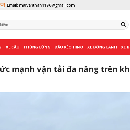
Email: maivanthanh196@gmail.com
N
XE CẨU
THÙNG LỬNG
ĐẦU KÉO HINO
XE ĐÔNG LẠNH
XE 
Sức mạnh vận tải đa năng trên k