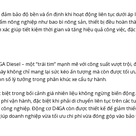
 đảm bảo độ bền và ổn định khi hoạt động liên tục dưới áp l
phẩm nông nghiệp như bao bì nông sản, thiết bị đều hoàn th
xác giúp tiết kiệm thời gian và tăng hiệu quả công việc, đặc
A Diesel – một “trái tim” mạnh mẽ với công suất vượt trội,
ày không chỉ mang lại sức kéo ấn tượng mà còn được tối ư
on số lý tưởng trong phân khúc xe cẩu tự hành.
c biệt trong bối cảnh giá nhiên liệu không ngừng biến động.
phí vận hành, đặc biệt khi phải di chuyển liên tục trên các t
 công nghiệp. Động cơ D4GA còn được thiết kế để giảm thiể
 giúp doanh nghiệp vừa tối ưu chi phí vừa đóng góp vào bảo