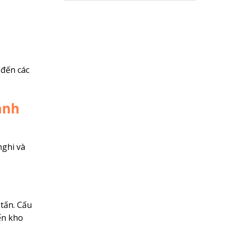
 đến các
anh
nghi và
 tấn. Cấu
ến kho