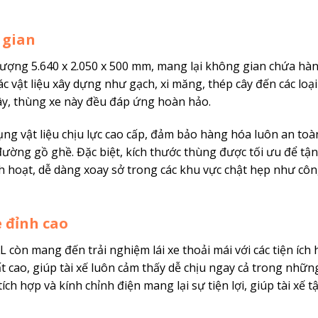
 gian
tượng 5.640 x 2.050 x 500 mm, mang lại không gian chứa hà
ác vật liệu xây dựng như gạch, xi măng, thép cây đến các loạ
ây, thùng xe này đều đáp ứng hoàn hảo.
ụng vật liệu chịu lực cao cấp, đảm bảo hàng hóa luôn an toà
 đường gồ ghề. Đặc biệt, kích thước thùng được tối ưu để tậ
h hoạt, dễ dàng xoay sở trong các khu vực chật hẹp như cô
e đỉnh cao
còn mang đến trải nghiệm lái xe thoải mái với các tiện ích h
t cao, giúp tài xế luôn cảm thấy dễ chịu ngay cả trong nhữn
ích hợp và kính chỉnh điện mang lại sự tiện lợi, giúp tài xế t