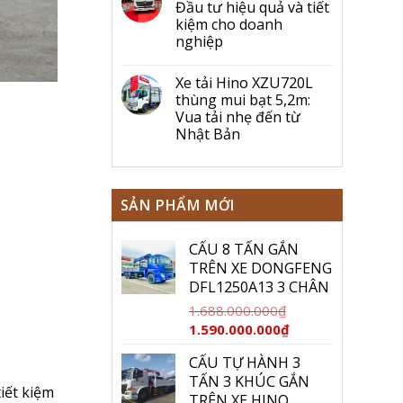
Đầu tư hiệu quả và tiết
kiệm cho doanh
nghiệp
Xe tải Hino XZU720L
thùng mui bạt 5,2m:
Vua tải nhẹ đến từ
Nhật Bản
SẢN PHẨM MỚI
CẨU 8 TẤN GẮN
TRÊN XE DONGFENG
DFL1250A13 3 CHÂN
1.688.000.000
₫
Giá
Giá
1.590.000.000
₫
gốc
hiện
CẨU TỰ HÀNH 3
là:
tại
TẤN 3 KHÚC GẮN
1.688.000.000₫.
là:
iết kiệm
TRÊN XE HINO