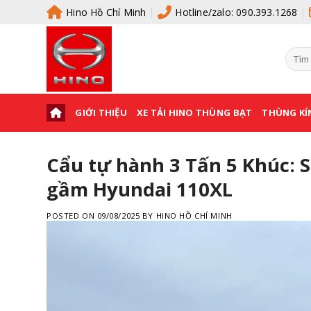
Skip
Hino Hồ Chí Minh
Hotline/zalo: 090.393.1268
to
content
Tìm
kiếm:
GIỚI THIỆU
XE TẢI HINO THÙNG BẠT
THÙNG KÍ
Cẩu tự hành 3 Tấn 5 Khúc: 
gầm Hyundai 110XL
POSTED ON
09/08/2025
BY
HINO HỒ CHÍ MINH