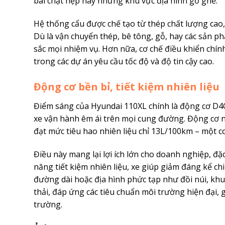
bãi chật hẹp hay những khu vực địa hình gồ ghề.
Hệ thống cẩu được chế tạo từ thép chất lượng cao,
Dù là vận chuyển thép, bê tông, gỗ, hay các sản 
sắc mọi nhiệm vụ. Hơn nữa, cơ chế điều khiển chính 
trong các dự án yêu cầu tốc độ và độ tin cậy cao.
Động cơ bền bỉ, tiết kiệm nhiên liệu
Điểm sáng của Hyundai 110XL chính là động cơ D4G
xe vận hành êm ái trên mọi cung đường. Động cơ n
đạt mức tiêu hao nhiên liệu chỉ 13L/100km – một c
Điều này mang lại lợi ích lớn cho doanh nghiệp, đặ
năng tiết kiệm nhiên liệu, xe giúp giảm đáng kể chi 
đường dài hoặc địa hình phức tạp như đồi núi, khu
thải, đáp ứng các tiêu chuẩn môi trường hiện đại,
trường.