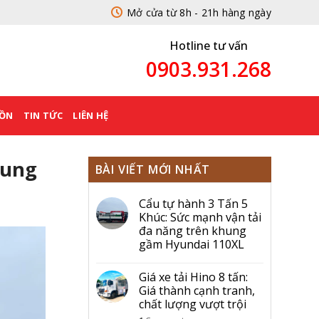
Mở cửa từ 8h - 21h hàng ngày
Hotline tư vấn
0903.931.268
BỒN
TIN TỨC
LIÊN HỆ
hung
BÀI VIẾT MỚI NHẤT
Cẩu tự hành 3 Tấn 5
Khúc: Sức mạnh vận tải
đa năng trên khung
gầm Hyundai 110XL
Giá xe tải Hino 8 tấn:
Giá thành cạnh tranh,
chất lượng vượt trội