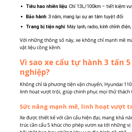
Tiêu hao nhiên liệu
: Chỉ 13L/100km – tiết kiệm vư
Bảo hành
: 3 năm, mang lại sự an tâm tuyệt đối
Trang bị tiện nghi
: Máy lạnh, radio, kính chỉnh điệ
Với những thông số này, xe không chỉ mạnh mẽ mà
vật liệu cồng kềnh.
Vì sao xe cẩu tự hành 3 tấn 
nghiệp?
Không chỉ là phương tiện vận chuyển, Hyundai 110X
linh hoạt vượt trội, giúp chinh phục mọi thử thá
Sức nâng mạnh mẽ, linh hoạt vượt t
Xe được thiết kế với cần cẩu hiện đại, mang khả nă
trúc cần cẩu 5 khúc cho phép vươn xa tới những vị 