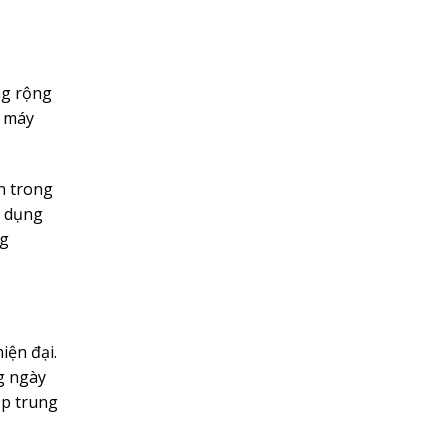
ng rộng
i máy
n trong
n dụng
ng
iện đại.
g ngày
ập trung