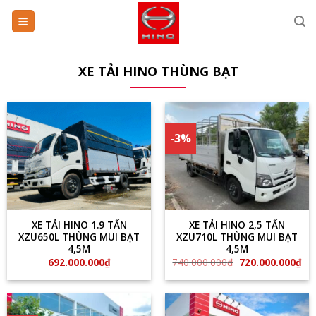
Skip
to
content
XE TẢI HINO THÙNG BẠT
-3%
XE TẢI HINO 1.9 TẤN
XE TẢI HINO 2,5 TẤN
XZU650L THÙNG MUI BẠT
XZU710L THÙNG MUI BẠT
4,5M
4,5M
Giá
Giá
692.000.000
₫
740.000.000
₫
720.000.000
₫
gốc
hiệ
là:
tại
740.000.000₫.
là:
720