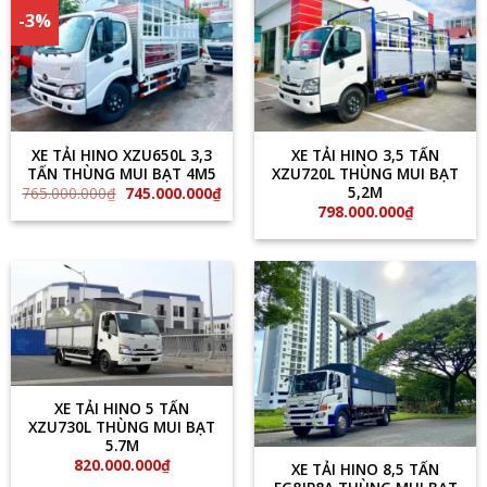
-3%
XE TẢI HINO XZU650L 3,3
XE TẢI HINO 3,5 TẤN
TẤN THÙNG MUI BẠT 4M5
XZU720L THÙNG MUI BẠT
5,2M
Giá
Giá
765.000.000
₫
745.000.000
₫
gốc
hiện
798.000.000
₫
là:
tại
765.000.000₫.
là:
745.000.000₫.
XE TẢI HINO 5 TẤN
XZU730L THÙNG MUI BẠT
5.7M
820.000.000
₫
XE TẢI HINO 8,5 TẤN