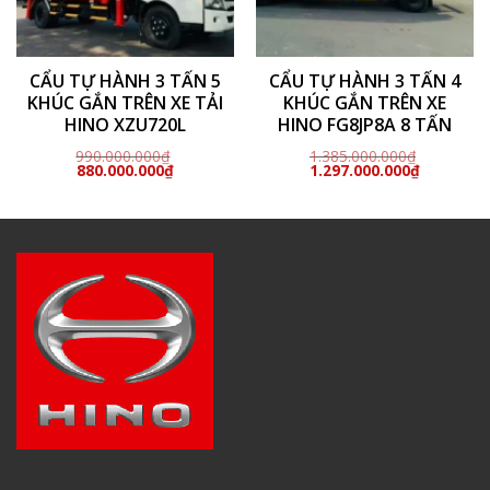
CẨU TỰ HÀNH 3 TẤN 5
CẨU TỰ HÀNH 3 TẤN 4
KHÚC GẮN TRÊN XE TẢI
KHÚC GẮN TRÊN XE
HINO XZU720L
HINO FG8JP8A 8 TẤN
990.000.000
₫
1.385.000.000
₫
Giá
Giá
Giá
Giá
880.000.000
₫
1.297.000.000
₫
gốc
hiện
gốc
hiện
là:
tại
là:
tại
990.000.000₫.
là:
1.385.000.000₫.
là:
880.000.000₫.
1.297.000