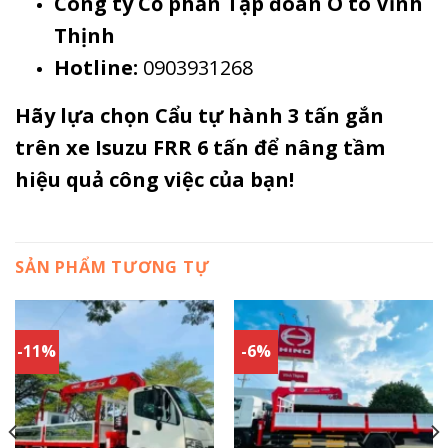
Công ty Cổ phần Tập đoàn Ô tô Vĩnh
Thịnh
Hotline:
0903931268
Hãy lựa chọn Cẩu tự hành 3 tấn gắn
trên xe Isuzu FRR 6 tấn để nâng tầm
hiệu quả công việc của bạn!
SẢN PHẨM TƯƠNG TỰ
-11%
-6%