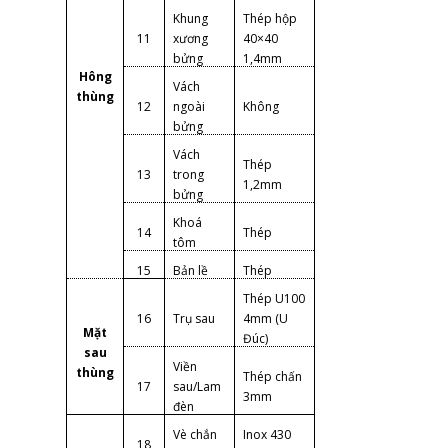
Khung
Thép hộp
11
xương
40×40
bửng
1,4mm
Hông
Vách
thùng
12
ngoài
Không
bửng
Vách
Thép
13
trong
1,2mm
bửng
Khoá
14
Thép
tôm
15
Bản lề
Thép
Thép U100
16
Trụ sau
4mm (U
Mặt
Đúc)
sau
Viền
thùng
Thép chấn
17
sau/Lam
3mm
đèn
Vè chắn
Inox 430
18