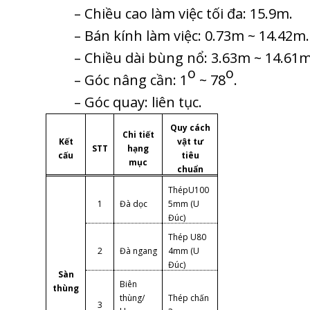
– Chiều cao làm việc tối đa: 15.9m.
– Bán kính làm việc: 0.73m ~ 14.42m.
– Chiều dài bùng nổ: 3.63m ~ 14.61m
o
o
– Góc nâng cần: 1
~ 78
.
– Góc quay: liên tục.
Quy cách
Chi tiết
Kết
vật tư
STT
hạng
cấu
tiêu
mục
chuẩn
ThépU100
1
Đà dọc
5mm (U
Đúc)
Thép U80
2
Đà ngang
4mm (U
Đúc)
Sàn
Biên
thùng
thùng/
Thép chấn
3