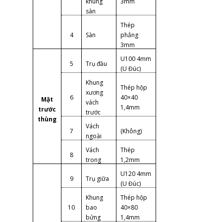
khung
3mm
sàn
Thép
4
Sàn
phẳng
3mm
U100 4mm
5
Trụ đầu
(U Đúc)
Khung
Thép hộp
xương
6
40×40
Mặt
vách
1,4mm
trước
trước
thùng
Vách
7
(Không)
ngoài
Vách
Thép
8
trong
1,2mm
U120 4mm
9
Trụ giữa
(U Đúc)
Khung
Thép hộp
10
bao
40×80
bửng
1,4mm