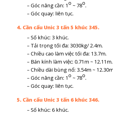
o
o
– Góc nâng cần: 1
~ 78
.
– Góc quay: liên tục.
4. Cần cẩu Unic 3 tấn 5 khúc 345.
– Số khúc: 3 khúc.
– Tải trọng tối đa: 3030kg/ 2.4m.
– Chiều cao làm việc tối đa: 13.7m.
– Bán kính làm việc: 0.71m ~ 12.11m.
– Chiều dài bùng nổ: 3.54m ~ 12.30m
o
o
– Góc nâng cần: 1
~ 78
.
– Góc quay: liên tục.
5. Cần cẩu Unic 3 tấn 6 khúc 346.
– Số khúc: 6 khúc.