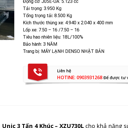
Động cơ: J05E-UA: 5.123 cc
Tải trọng: 3.950 Kg
Tổng trọng tải: 8.500 Kg
Kích thước thùng xe: 4.940 x 2.040 x 400 mm
Lốp xe: 7.50 – 16 /7.50 – 16
Tiêu hao nhiên liệu: 18L/100%
Bảo hành: 3 NĂM
Trang bị: MÁY LẠNH DENSO NHẬT BẢN
Liên hệ
HOTINE: 0903931268
Để được tư 
 Unic 3 Tấn 4 Khúc – XZU730L
cho khả năng s