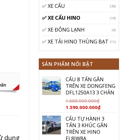
✅ XE CẨU
(30)
✅ XE CẨU HINO
(14)
✅ XE ĐÔNG LẠNH
(6)
✅ XE TẢI HINO THÙNG BẠT
(11)
SẢN PHẨM NỔI BẬT
CẨU 8 TẤN GẮN
vấn
TRÊN XE DONGFENG
DFL1250A13 3 CHÂN
1.688.000.000
₫
Giá
Giá
1.590.000.000
₫
gốc
hiện
CẨU TỰ HÀNH 3
là:
tại
TẤN 3 KHÚC GẮN
1.688.000.000₫.
là:
TRÊN XE HINO
1.590.000.000₫.
ử dụng
FL8JW8A