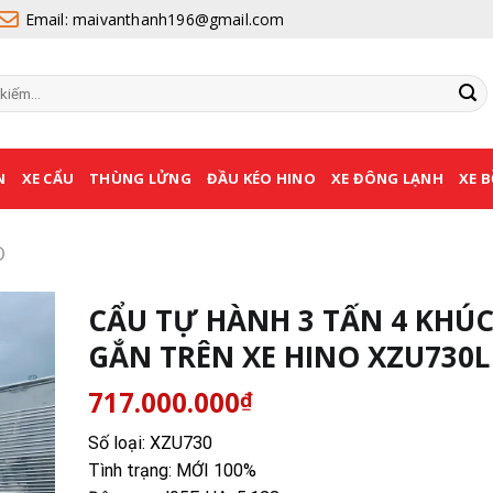
Email: maivanthanh196@gmail.com
N
XE CẨU
THÙNG LỬNG
ĐẦU KÉO HINO
XE ĐÔNG LẠNH
XE 
O
CẨU TỰ HÀNH 3 TẤN 4 KHÚ
GẮN TRÊN XE HINO XZU730L
717.000.000
₫
Số loại: XZU730
Tình trạng: MỚI 100%