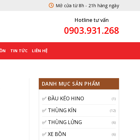
Mở cửa từ 8h - 21h hàng ngày
Hotline tư vấn
0903.931.268
BỒN
TIN TỨC
LIÊN HỆ
DANH MỤC SẢN PHẨM
C
✅ ĐẦU KÉO HINO
(1)
✅ THÙNG KÍN
(12)
✅ THÙNG LỬNG
(6)
✅ XE BỒN
(6)